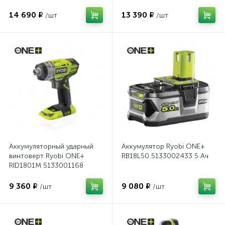
5133004938
RWSL1801M 5133001164
14 690 ₽
13 390 ₽
/шт
/шт
Аккумуляторный ударный
Аккумулятор Ryobi ONE+
винтоверт Ryobi ONE+
RB18L50 5133002433 5 Ач
RID1801M 5133001168
9 360 ₽
9 080 ₽
/шт
/шт