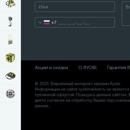
+7
Акции и скидки
О RYOBI
Гарантия 
© 2025 Фирменный интернет магазин Ryobi
Информация на сайте ryobimarket.ru не является
публичной офертой. Пользуясь данным сайтом, 
даете согласие на обработку Ваших персональн
данных.