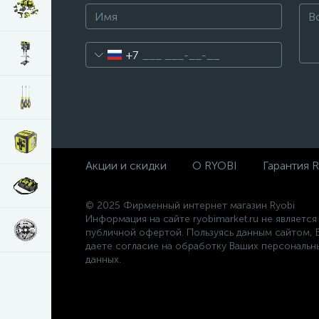
+7
Акции и скидки
О RYOBI
Гарантия 
© 2025 Фирменный интернет магазин Ryobi
Информация на сайте ryobimarket.ru не является
публичной офертой. Пользуясь данным сайтом, 
даете согласие на обработку Ваших персональн
данных.